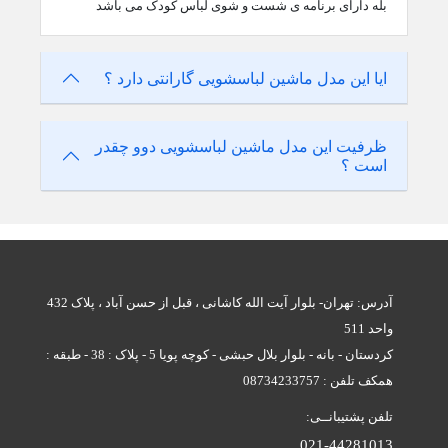
بله دارای برنامه ی شست و شوی لباس کودک می باشد
ایا این مدل ماشین لباسشویی گارانتی دارد ؟
ظرفیت این مدل ماشین لباسشویی دوو چقدر
است ؟
آدرس: تهران- بلوار آیت الله کاشانی ، قبل از حسن آباد ، پلاک 432
واحد 511
کردستان - بانه - بلوار بلال حبشی - کوچه پویا 5 - پلاک : 38 - طبقه :
همکف تلفن : 08734233757
تلفن پشتیبانــی:
021-44281013