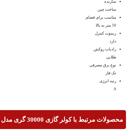
سازنده
ساخت چین
مناسب برای فضای
50 متر به بالا
ریموت کنترل
دارد
رادیات روکش
طلایی
نوع برق مصرفی
تک فاز
رتبه انرژی
A
محصولات مرتبط با کولر گازی 30000 گری مدل کیو فور ماتیک