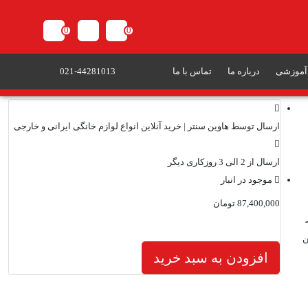
0
0
 آموزشی
درباره ما
تماس با ما
021-44281013
ارسال توسط هاوین سنتر | خرید آنلاین انواع لوازم خانگی ایرانی و خارجی
ارسال از 2 الی 3 روزکاری دیگر
موجود در انبار
87,400,000
تومان
ین
افزودن به سبد خرید