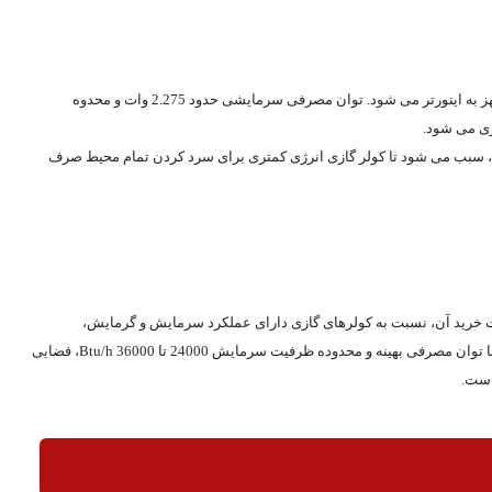
گرید انرژی A نشانگر کارایی نسبتاً بالای این کولر گازی است اما عدم وجود کمپرسور اینورتر در این کولر گازی، منجر به مصرف بیشتر انرژی در مقایسه با کولرهای مجهز به اینورتر می شود. توان مصرفی سرمایشی حدود 2.275 وات و محدوه
ژی می شود.
م و حاره ای و با دمای 60 درجه سانتی گراد استفاده می شود. همچنین تکنولوژی گرتاب باد در 4 جهت متفاوت در آن، سبب می شود تا کولر گازی انرژی کمتری برای سرد کردن تمام محیط صرف
 و سقف را دارد و قیمت خرید آن، نسبت به کولرهای گازی دارای عملکرد سرمایش و گرمایش،
مناسب‌تر است. اگر بودجه شما کم است و می خواهید فقط برای استفاده در فصل تابستان هزینه کنید، خرید این محصول را به شما توصیه می کنیم. با خرید این کولر، با توان مصرفی بهینه و محدوده ظرفیت سرمایش 24000 تا 36000 Btu/h، فضایی
 است.