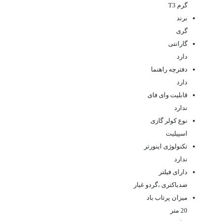
گرم T3
برند
گری
گارانتی
دارد
دفترچه راهنما
دارد
قابلیت وای فای
ندارد
نوع کولر گازی
اسپیلیت
تکنولوژی اینورتر
ندارد
دارای فیلتر
ضدباکتری ،گردو غبار
میزان پرتاب باد
20 متر