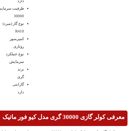
دارد
ظرفیت سرمایش 
30000
نوع گاز (مبرد)
R410
کمپرسور
روتاری
نوع عملکرد
سرمایش
برند
گری
گارانتی
دارد
معرفی کولر گازی 30000 گری مدل کیو فور ماتیک