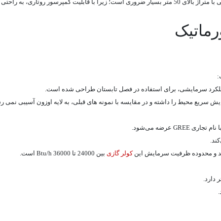
خرید کولر گازی کیوفورماتیک با ظرفیت 30000 بی تی یو بر ساعت، برای فضاهایی با متراژ بالای 50 متر بسیار ضرور
ماتیک
کولر گازی
بین 24000 تا 36000 Btu/h است.