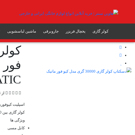
هاوین سنتر
کولر گازی
کولر گازی گری
کولر گازی
یخچال فریزر
جاروبرقی
ماشین لباسشویی
ت
کولر گازی 30000 گری مدل کیو فور ماتیک
فور 
ATIC
از 8 رای
کولر گازی بین 24000 تا 36000 Btu/h است100متر مربع را به راحتی سردمیکند
ویژگی ها
کابل مسی