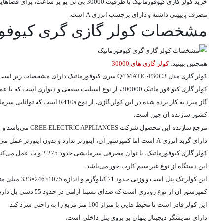
مصرف پاییینی داشته و دارای برچسب انرژی A است.
مشخصات کولر گازی گری کیوفور
همچنین ببینید:
کولر گازی های 30000
کولر گازی مدل Q4'MATIC-P30C3 سری کیوفورماتیک دارای مشخصات زیر است:
کولر گازی کیو فور ماتیک 300000، از نوع اسپلیت سقفی و دیواری است که با عملکرد سرمایشی، برای استفاده در فصل تابستان طراحی شده است.
گاز مبرد به کار برده شده در این کولر گازی، از نوع R410a است که توانایی سرمایش سریع محیط را داشته و در مقایسه با نمونه های قبلی، به لایه اوزون آسیبی نمی رساند.
کشور سازنده آن چین است.
مرجع سازنده این محصول شرکت GREE ELECTRIC APPLIANCES می‌باشد و با نام تجاری GREE عرضه می‌شود.
دارای گرید انرژی A است اما کمپرسور آن، اینورتر ندارد و بدون اینورتر عمل می‌کند.
کولر گازی کیوفورماتیک، با توان مصرفی سرمایشی حدود 2.275 وات عمل می‌کند و محدوده ظرفیت سرمایش این
این دستگاه از نوع غیر سیم کارت خور می‌باشد.
این کولر تک پنل است و وزنی حدود 71 کیلوگرم و اندازه
1075×246×333 میلی‌ متر دارد.
کمپرسور آن از نوع روتاری است که صدای نسبتا آرامی در حدود 55 دسی بل دارد.
این کولر قادر است تا محیط هایی با متراژ 100 متر مربع را به راحتی سرد کند.
دارای نمایشگر دیجیتال پنهان بر بروی پنل داخلی است.