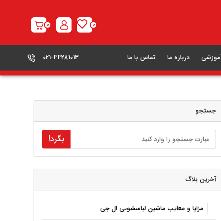
0
0
آموزشی
درباره ما
تماس با ما
021-44281013
جستجو
بگرد!
آخرین بلاگ
مزایا و معایب ماشین لباسشویی ال جی