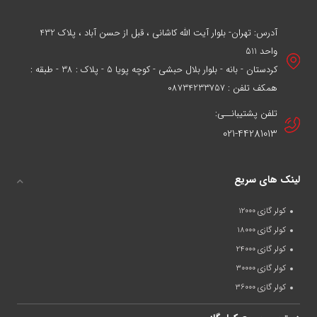
آدرس: تهران- بلوار آیت الله کاشانی ، قبل از حسن آباد ، پلاک 432
واحد 511
کردستان - بانه - بلوار بلال حبشی - کوچه پویا 5 - پلاک : 38 - طبقه :
همکف تلفن : 08734233757
تلفن پشتیبانــی:
021-44281013
لینک های سریع
کولر گازی 12000
کولر گازی 18000
کولر گازی 24000
کولر گازی 30000
کولر گازی 36000