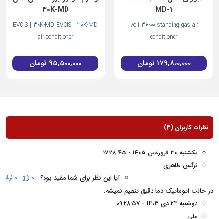
30K-MD
MD-1
EVCIS | 30K-MD EVCIS | 30K-MD
Ivoli 36000 standing gas air
air conditioner
conditioner
179,800,000
تومان
95,500,000
تومان
نظرات کاربران (3)
یکشنبه 30 فروردین 1405 - 17:28:45
نرگس طاهری
آیا این نظر برای شما مفید بود؟
0
0
در حالت اتوماتیک دما دقیق تنظیم نمیشه.
دوشنبه 24 دی 1403 - 09:28:57
علی