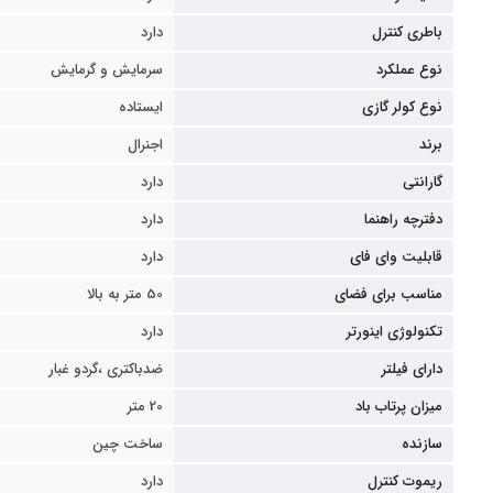
باطری کنترل
دارد
نوع عملکرد
سرمایش و گرمایش
نوع کولر گازی
ایستاده
برند
اجنرال
گارانتی
دارد
دفترچه راهنما
دارد
قابلیت وای فای
دارد
مناسب برای فضای
50 متر به بالا
تکنولوژی اینورتر
دارد
دارای فیلتر
ضدباکتری ،گردو غبار
میزان پرتاب باد
20 متر
سازنده
ساخت چین
ریموت کنترل
دارد