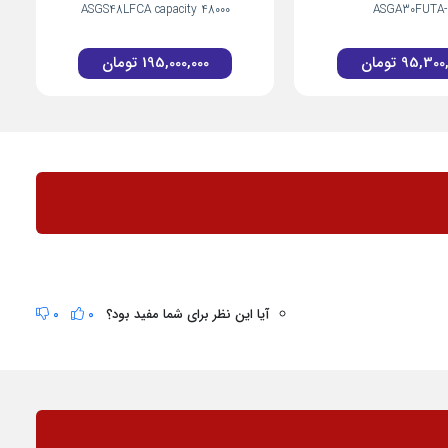
ASGS48LFCA capacity 48000
ASGA30FUTA-
95,300,
تومان
195,000,000
تومان
آیا این نظر برای شما مفید بود؟
0
0